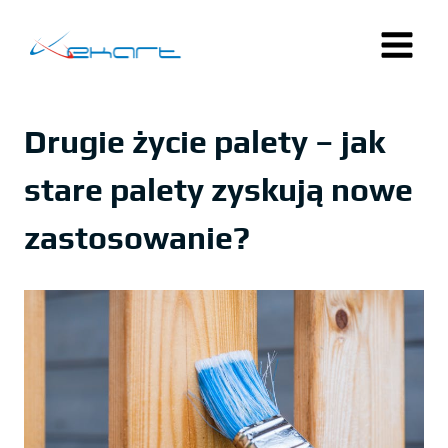
Przejdź
do
treści
Drugie życie palety – jak
stare palety zyskują nowe
zastosowanie?